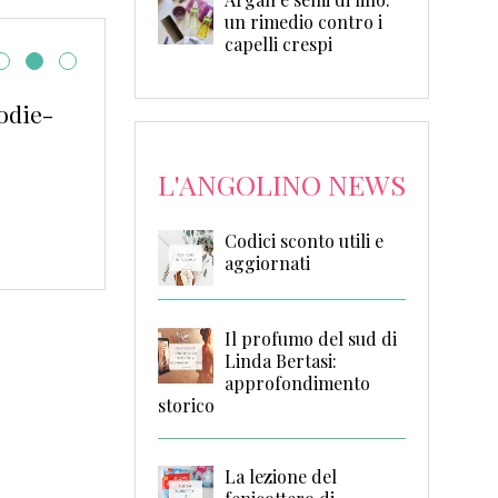
un rimedio contro i
capelli crespi
lodie-
Valori culturali, etici 
letterari: Premio Dar
L'ANGOLINO NEWS
Codici sconto utili e
aggiornati
Il profumo del sud di
Linda Bertasi:
approfondimento
storico
La lezione del