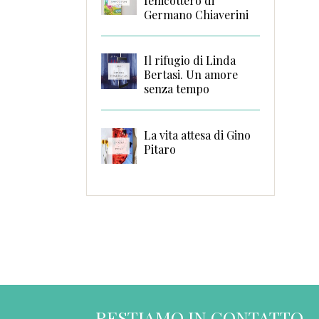
fenicottero di
Germano Chiaverini
Il rifugio di Linda
Bertasi. Un amore
senza tempo
La vita attesa di Gino
Pitaro
RESTIAMO IN CONTATTO