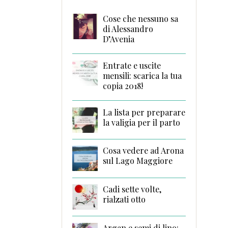
Cose che nessuno sa
di Alessandro
D’Avenia
Entrate e uscite
mensili: scarica la tua
copia 2018!
La lista per preparare
la valigia per il parto
Cosa vedere ad Arona
sul Lago Maggiore
Cadi sette volte,
rialzati otto
Argan e semi di lino: