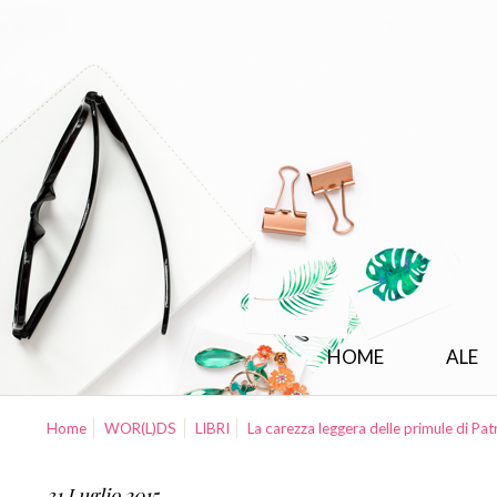
HOME
ALE
Home
WOR(L)DS
LIBRI
La carezza leggera delle primule di Patri
31 Luglio 2015