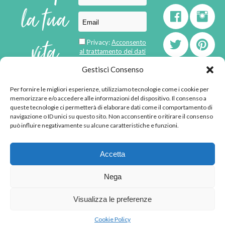
la tua
vita
Privacy:
Acconsento
al trattamento dei dati
personali
di
Gestisci Consenso
Per fornire le migliori esperienze, utilizziamo tecnologie come i cookie per
born in
MaMaStudiOs
memorizzare e/o accedere alle informazioni del dispositivo. Il consenso a
emozioni
queste tecnologie ci permetterà di elaborare dati come il comportamento di
navigazione o ID unici su questo sito. Non acconsentire o ritirare il consenso
può influire negativamente su alcune caratteristiche e funzioni.
© 2013 - 2026 - Tutti i
Accetta
diritti riservati
"L'angolino di Ale" di
Nega
Alessandra Voto -
angolinodiale@gmail.com
Visualizza le preferenze
P.IVA 02592570036 -
Privacy Policy
-
Cookie
Cookie Policy
Policy
-
Disclaimer