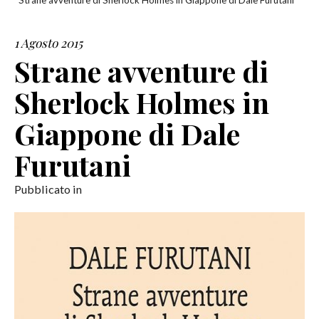
Strane avventure di Sherlock Holmes in Giappone di Dale Furutani
SERVIZI
1 Agosto 2015
Strane avventure di
COLLABORAZIONI
Sherlock Holmes in
CONTATTI
Giappone di Dale
Furutani
Pubblicato in