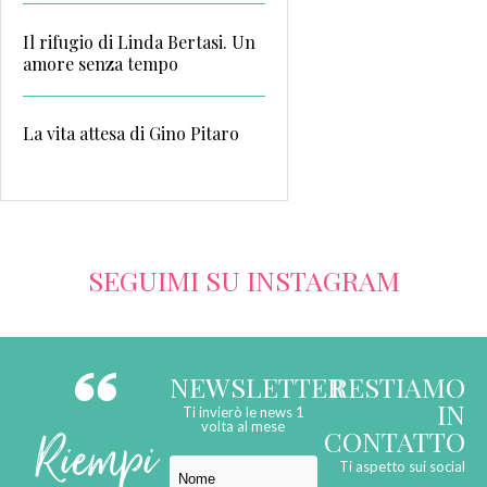
Il rifugio di Linda Bertasi. Un
amore senza tempo
La vita attesa di Gino Pitaro
SEGUIMI SU INSTAGRAM
NEWSLETTER
RESTIAMO
IN
Ti invierò le news 1
Riempi
volta al mese
CONTATTO
Ti aspetto sui social