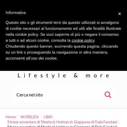
Informativa
×
Questo sito o gli strumenti terzi da questo utilizzati si avvalgono
di cookie necessari al funzionamento ed utili alle finalità illustrate
nella cookie policy. Se vuoi saperne di più o negare il consenso
a tutti o ad alcuni cookie, consulta la
cookie policy
.
Chiudendo questo banner, scorrendo questa pagina, cliccando
su un link o proseguendo la navigazione in altra maniera,
acconsenti all’uso dei cookie.
HOME
ALE
Home
WOR(L)DS
LIBRI
Strane avventure di Sherlock Holmes in Giappone di Dale Furutani
WOR(L)DS