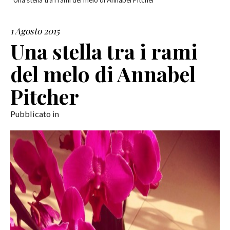
Una stella tra i rami del melo di Annabel Pitcher
SERVIZI
1 Agosto 2015
Una stella tra i rami
COLLABORAZIONI
del melo di Annabel
CONTATTI
Pitcher
Pubblicato in