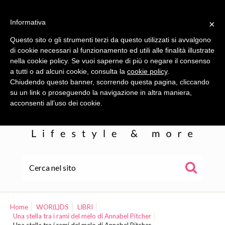
Informativa
×
Questo sito o gli strumenti terzi da questo utilizzati si avvalgono
di cookie necessari al funzionamento ed utili alle finalità illustrate
nella cookie policy. Se vuoi saperne di più o negare il consenso
a tutti o ad alcuni cookie, consulta la
cookie policy
.
Chiudendo questo banner, scorrendo questa pagina, cliccando
su un link o proseguendo la navigazione in altra maniera,
acconsenti all’uso dei cookie.
HOME
ALE
Home
WOR(L)DS
LIBRI
Una stella tra i rami del melo di Annabel Pitcher
WOR(L)DS