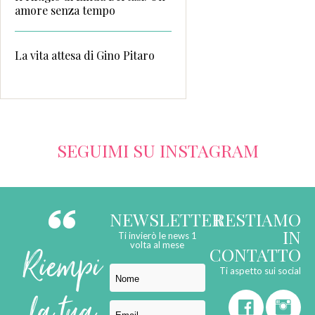
amore senza tempo
La vita attesa di Gino Pitaro
SEGUIMI SU INSTAGRAM
NEWSLETTER
RESTIAMO
IN
Ti invierò le news 1
Riempi
volta al mese
CONTATTO
Ti aspetto sui social
la tua