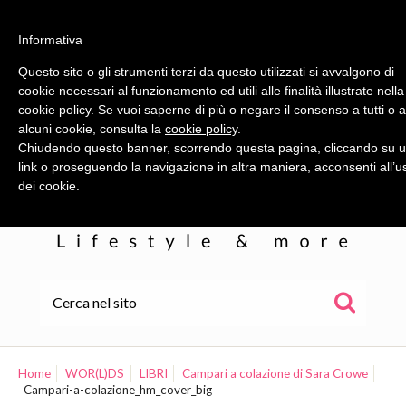
Informativa
Questo sito o gli strumenti terzi da questo utilizzati si avvalgono di
cookie necessari al funzionamento ed utili alle finalità illustrate nella
cookie policy. Se vuoi saperne di più o negare il consenso a tutti o 
alcuni cookie, consulta la
cookie policy
.
Chiudendo questo banner, scorrendo questa pagina, cliccando su 
link o proseguendo la navigazione in altra maniera, acconsenti all’u
dei cookie.
HOME
ALE
Home
WOR(L)DS
LIBRI
Campari a colazione di Sara Crowe
Campari-a-colazione_hm_cover_big
WOR(L)DS