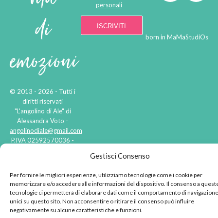
personali
di
born in
MaMaStudiOs
emozioni
© 2013 - 2026 - Tutti i
diritti riservati
"L'angolino di Ale" di
Alessandra Voto -
angolinodiale@gmail.com
P.IVA 02592570036 -
Privacy Policy
-
Cookie
Gestisci Consenso
Policy
-
Disclaimer
Per fornire le migliori esperienze, utilizziamo tecnologie come i cookie per
memorizzare e/o accedere alle informazioni del dispositivo. Il consenso a quest
tecnologie ci permetterà di elaborare dati come il comportamento di navigazione
unici su questo sito. Non acconsentire o ritirare il consenso può influire
negativamente su alcune caratteristiche e funzioni.