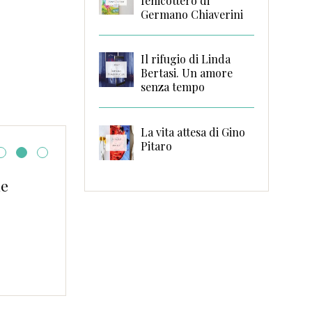
fenicottero di
Germano Chiaverini
Il rifugio di Linda
Bertasi. Un amore
senza tempo
La vita attesa di Gino
Pitaro
ie
Il profumo del Sud di
Bertasi – Ora in eBoo