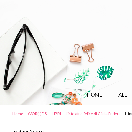
HOME
ALE
Home
WOR(L)DS
LIBRI
L'intestino felice di Giulia Enders
L_in
22 Agosto 2017