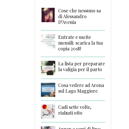
Cose che nessuno sa
di Alessandro
D’Avenia
Entrate e uscite
mensili: scarica la tua
copia 2018!
La lista per preparare
la valigia per il parto
Cosa vedere ad Arona
sul Lago Maggiore
Cadi sette volte,
rialzati otto
Argan e semi di lino: