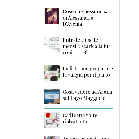
Cose che nessuno sa
di Alessandro
D’Avenia
Entrate e uscite
mensili: scarica la tua
copia 2018!
La lista per preparare
la valigia per il parto
Cosa vedere ad Arona
sul Lago Maggiore
Cadi sette volte,
rialzati otto
Argan e semi di lino: