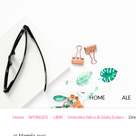
HOME
ALE
Home
WOR(L)DS
LIBRI
L'intestino felice di Giulia Enders
L'in
17 Maggio 2015