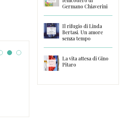
fenicottero di
Germano Chiaverini
Il rifugio di Linda
Bertasi. Un amore
senza tempo
La vita attesa di Gino
Pitaro
Manuale di cucina
sentimentale di Marti
Liverani