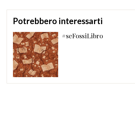
Potrebbero interessarti
orre
#seFossiLibro