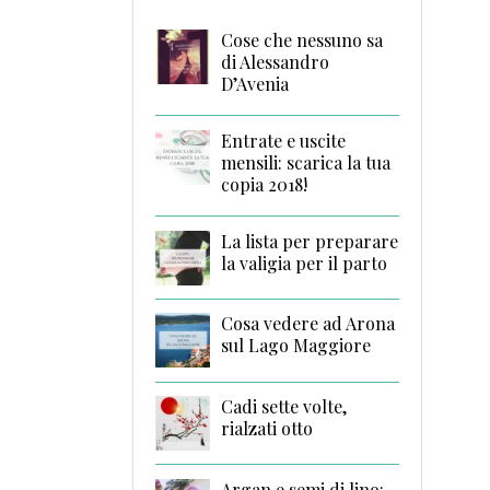
Cose che nessuno sa
di Alessandro
D’Avenia
Entrate e uscite
mensili: scarica la tua
copia 2018!
La lista per preparare
la valigia per il parto
Cosa vedere ad Arona
sul Lago Maggiore
Cadi sette volte,
rialzati otto
Argan e semi di lino: