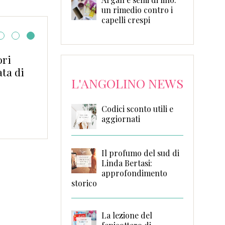
un rimedio contro i
capelli crespi
ori
La ragazza del 6E di A
ta di
L'ANGOLINO NEWS
Codici sconto utili e
aggiornati
Il profumo del sud di
Linda Bertasi:
approfondimento
storico
La lezione del