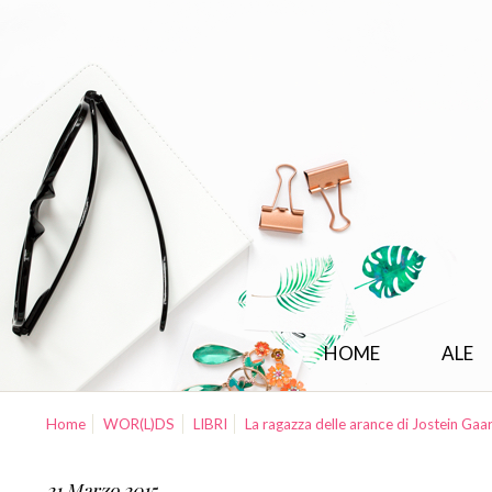
HOME
ALE
Home
WOR(L)DS
LIBRI
La ragazza delle arance di Jostein Gaa
21 Marzo 2015