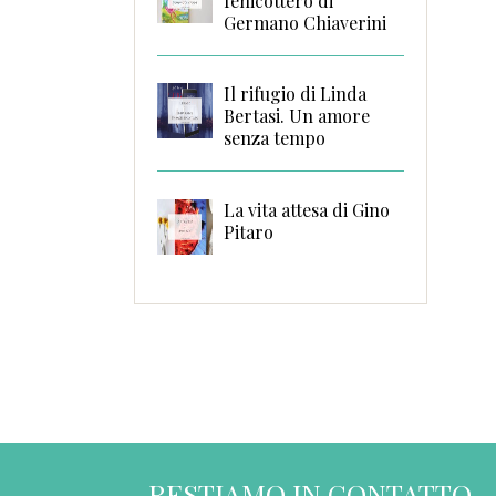
fenicottero di
Germano Chiaverini
Il rifugio di Linda
Bertasi. Un amore
senza tempo
La vita attesa di Gino
Pitaro
RESTIAMO IN CONTATTO