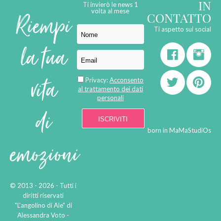
IN
Ti invierò le news 1
Riempi
volta al mese
CONTATTO
Ti aspetto sui social
la tua
vita
Privacy:
Acconsento
al trattamento dei dati
personali
di
born in
MaMaStudiOs
emozioni
© 2013 - 2026 - Tutti i
diritti riservati
"L'angolino di Ale" di
Alessandra Voto -