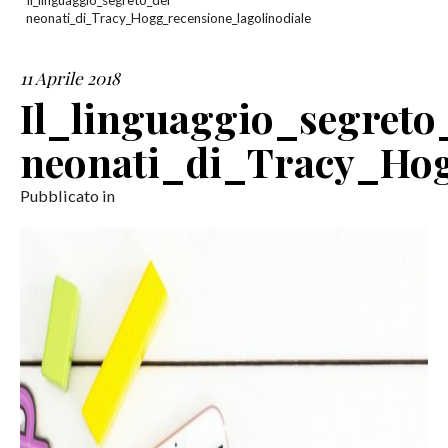
Il_linguaggio_segreto_dei
neonati_di_Tracy_Hogg_recensione_lagolinodiale
SERVIZI
11 Aprile 2018
COLLABORAZIONI
Il_linguaggio_segreto
CONTATTI
neonati_di_Tracy_Hog
Pubblicato in