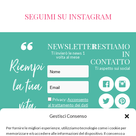
SEGUIMI SU INSTAGRAM
NEWSLETTER
RESTIAMO
IN
Ti invierò le news 1
Riempi
volta al mese
CONTATTO
Ti aspetto sui social
la tua
vita
Privacy:
Acconsento
al trattamento dei dati
personali
di
Gestisci Consenso
Per fornire le migliori esperienze, utilizziamo tecnologie come i cookie per
born in
MaMaStudiOs
memorizzare e/o accedere alle informazioni del dispositivo. Il consenso a