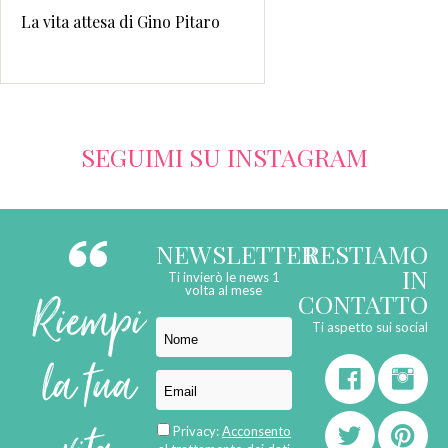
La vita attesa di Gino Pitaro
SEGUIMI SU INSTAGRAM
NEWSLETTER
RESTIAMO
IN
Ti invierò le news 1
Riempi
volta al mese
CONTATTO
Ti aspetto sui social
la tua
Privacy:
Acconsento