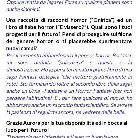
Oppure matta da legare! Forse su qualche pianeta sono
anche sinonimi.
Una raccolta di racconti horror (“Onirica”) ed un
libro di fiabe horror (“E vissero?”). Quali sono i tuoi
progetti per il futuro? Pensi di proseguire sul filone
del genere horror o ti piacerebbe sperimentare
nuovi campi?
Per il momento abbandonerò il genere horror. Poc’anzi,
mi sono definita “poliedrica” e questa è la
dimostrazione. Ho appena terminato il primo libro di una
saga Fantasy-distopica (che metterò gratuitamente in
rete). Sto terminando (oltre al secondo libro della saga)
anche un Urna –Fantasy e un Horror-Fantasy (per non
perdere l’abitudine). E , per fare qualcosa di nuovo, ho
abbozzato anche un racconto fantascientifico. Se avrete
la pazienza di seguirmi ancora, ne vedrete delle belle.
Grazie Aurora per la tua disponibilità ed in bocca al
lupo per il futuro!
Ti ringrazio per l’intervista e ti auguro buon lavoro.