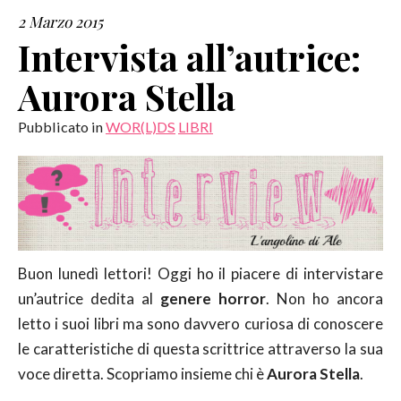
2 Marzo 2015
SERVIZI
Intervista all’autrice:
Aurora Stella
COLLABORAZIONI
Pubblicato in
WOR(L)DS
LIBRI
CONTATTI
Buon lunedì lettori! Oggi ho il piacere di intervistare
un’autrice dedita al
genere horror
. Non ho ancora
letto i suoi libri ma sono davvero curiosa di conoscere
le caratteristiche di questa scrittrice attraverso la sua
voce diretta. Scopriamo insieme chi è
Aurora Stella
.