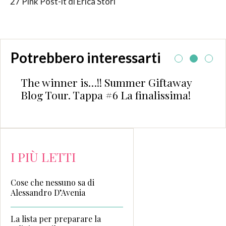
27 Pink Post-it di Erica Stori
Potrebbero interessarti
The winner is…!! Summer Giftaway
Blog Tour. Tappa #6 La finalissima!
I PIÙ LETTI
Cose che nessuno sa di
Alessandro D’Avenia
La lista per preparare la