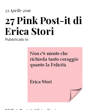
23 Aprile 2016
SERVIZI
27 Pink Post-it di
COLLABORAZIONI
Erica Stori
CONTATTI
Pubblicato in