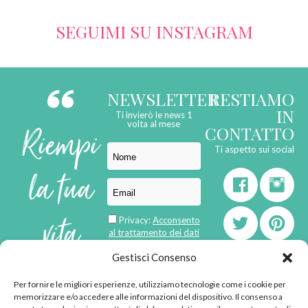
SEGUIMI SU INSTAGRAM
NEWSLETTER
RESTIAMO
IN
Ti invierò le news 1
Riempi
volta al mese
CONTATTO
Ti aspetto sui social
la tua
vita
Privacy:
Acconsento
al trattamento dei dati
personali
di
Gestisci Consenso
Per fornire le migliori esperienze, utilizziamo tecnologie come i cookie per
born in
MaMaStudiOs
memorizzare e/o accedere alle informazioni del dispositivo. Il consenso a