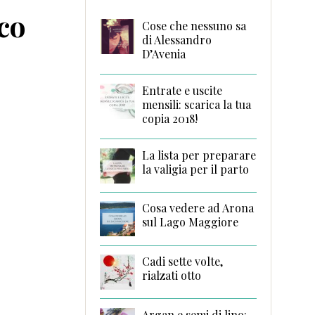
co
Cose che nessuno sa
di Alessandro
D’Avenia
Entrate e uscite
mensili: scarica la tua
copia 2018!
La lista per preparare
la valigia per il parto
Cosa vedere ad Arona
sul Lago Maggiore
Cadi sette volte,
rialzati otto
Argan e semi di lino: