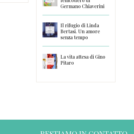
fenicottero di
Germano Chiaverini
Il rifugio di Linda
Bertasi. Un amore
senza tempo
La vita attesa di Gino
Pitaro
RESTIAMO IN CONTATTO