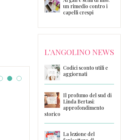
un rimedio contro i
capelli crespi
L'ANGOLINO NEWS
Codici sconto utili e
aggiornati
Si lasciano tutti di S
Il profumo del sud di
Laudiero
Linda Bertasi:
approfondimento
storico
La lezione del