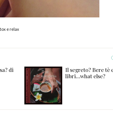
tox e relax
di
Il segreto? Bere tè e le
libri…what else?