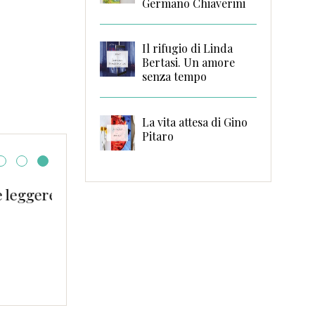
Germano Chiaverini
Il rifugio di Linda
Bertasi. Un amore
senza tempo
La vita attesa di Gino
Pitaro
ggere
Danzando sui vetri rot
Hancock