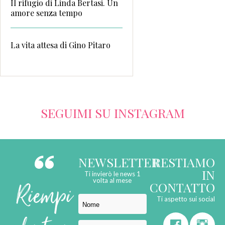
Il rifugio di Linda Bertasi. Un
amore senza tempo
La vita attesa di Gino Pitaro
SEGUIMI SU INSTAGRAM
NEWSLETTER
RESTIAMO
IN
Ti invierò le news 1
Riempi
volta al mese
CONTATTO
Ti aspetto sui social