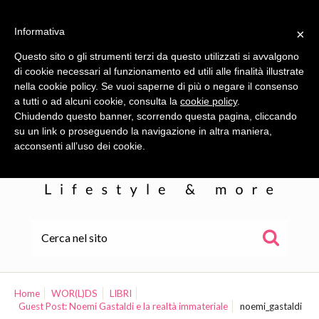
Informativa
×
Questo sito o gli strumenti terzi da questo utilizzati si avvalgono
di cookie necessari al funzionamento ed utili alle finalità illustrate
nella cookie policy. Se vuoi saperne di più o negare il consenso
a tutti o ad alcuni cookie, consulta la
cookie policy
.
Chiudendo questo banner, scorrendo questa pagina, cliccando
su un link o proseguendo la navigazione in altra maniera,
acconsenti all’uso dei cookie.
HOME
ALE
Home
WOR(L)DS
LIBRI
Guest Post: Noemi Gastaldi e la realtà immateriale
noemi_gastaldi
WOR(L)DS