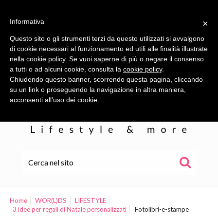
Informativa
×
Questo sito o gli strumenti terzi da questo utilizzati si avvalgono
di cookie necessari al funzionamento ed utili alle finalità illustrate
nella cookie policy. Se vuoi saperne di più o negare il consenso
a tutti o ad alcuni cookie, consulta la
cookie policy
.
Chiudendo questo banner, scorrendo questa pagina, cliccando
su un link o proseguendo la navigazione in altra maniera,
acconsenti all’uso dei cookie.
HOME
ALE
Home
WOR(L)DS
LIFESTYLE
3 idee per regali di Natale personalizzati
Fotolibri-e-stampe
WOR(L)DS