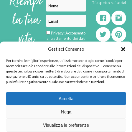
Riempi
Ti aspetto sui social
la tua
vita
Privacy:
Acconsento
al trattamento dei dati
personali
di
Gestisci Consenso
Per fornire le migliori esperienze, utilizziamo tecnologie come i cookie per
born in
MaMaStudiOs
memorizzare e/o accedere alle informazioni del dispositivo. Il consenso a
emozioni
queste tecnologie ci permetterà di elaborare dati come il comportamento di
navigazione o ID unici su questo sito. Non acconsentire o ritirare il consenso
può influire negativamente su alcune caratteristiche e funzioni.
© 2013 - 2026 - Tutti i
Accetta
diritti riservati
"L'angolino di Ale" di
Nega
Alessandra Voto -
angolinodiale@gmail.com
Visualizza le preferenze
P.IVA 02592570036 -
Privacy Policy
-
Cookie