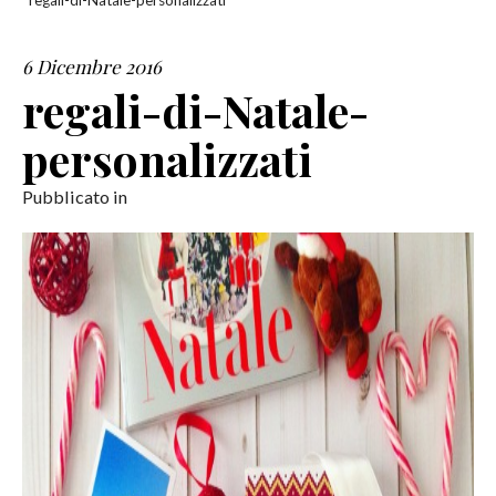
regali-di-Natale-personalizzati
SERVIZI
6 Dicembre 2016
regali-di-Natale-
COLLABORAZIONI
personalizzati
CONTATTI
Pubblicato in