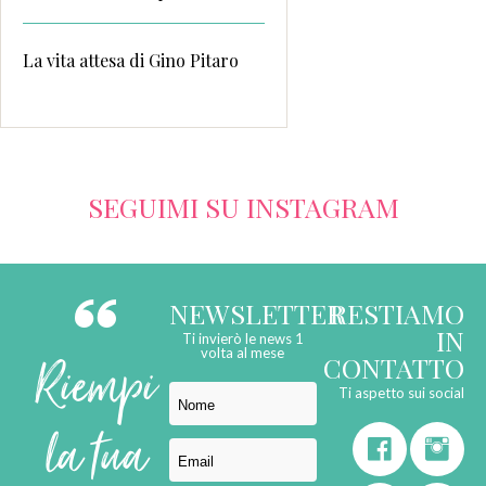
La vita attesa di Gino Pitaro
SEGUIMI SU INSTAGRAM
NEWSLETTER
RESTIAMO
IN
Ti invierò le news 1
Riempi
volta al mese
CONTATTO
Ti aspetto sui social
la tua