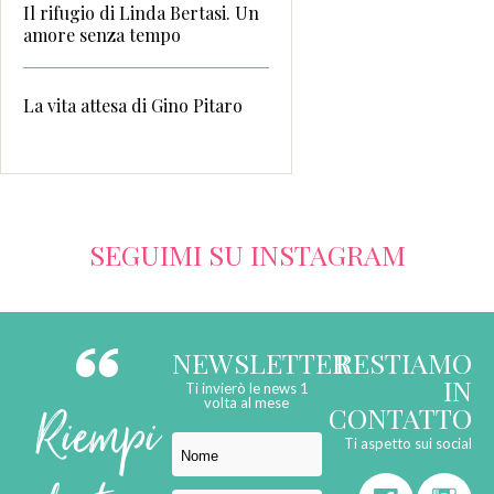
Il rifugio di Linda Bertasi. Un
amore senza tempo
La vita attesa di Gino Pitaro
SEGUIMI SU INSTAGRAM
NEWSLETTER
RESTIAMO
IN
Ti invierò le news 1
Riempi
volta al mese
CONTATTO
Ti aspetto sui social