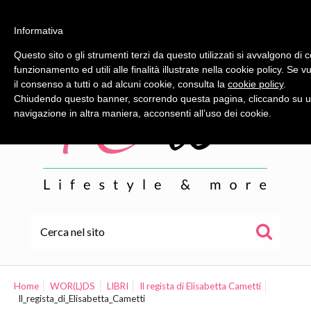
Informativa
Questo sito o gli strumenti terzi da questo utilizzati si avvalgono di 
funzionamento ed utili alle finalità illustrate nella cookie policy. Se
il consenso a tutti o ad alcuni cookie, consulta la
cookie policy
.
Chiudendo questo banner, scorrendo questa pagina, cliccando su u
navigazione in altra maniera, acconsenti all’uso dei cookie.
HOME
ALE
Home
WOR(L)DS
LIBRI
Il regista di Elisabetta Cametti
Il_regista_di_Elisabetta_Cametti
WOR(L)DS