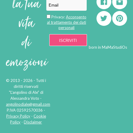
la tua
vita
Privacy:
Acconsento
al trattamento dei dati
personali
di
born in
MaMaStudiOs
emozioni
© 2013 - 2026 - Tutti i
diritti riservati
"L'angolino di Ale" di
Alessandra Voto -
angolinodiale@gmail.com
P.IVA 02592570036 -
Privacy Policy
-
Cookie
Policy
-
Disclaimer