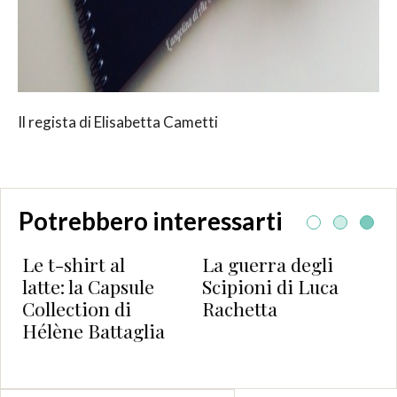
Il regista di Elisabetta Cametti
Potrebbero interessarti
 al
La guerra degli
Le cose che n
apsule
Scipioni di Luca
ho di Grégoir
 di
Rachetta
Delacourt
ttaglia