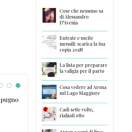
Cose che nessuno sa
di Alessandro
D’Avenia
Entrate e uscite
mensili: scarica la tua
copia 2018!
La lista per preparare
la valigia per il parto
Cosa vedere ad Arona
sul Lago Maggiore
n pugno
Voce del verbo : pubbl
Cadi sette volte,
rialzati otto
Argan e semi di lino: