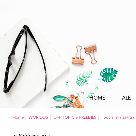
HOME
ALE
Home
WOR(L)DS
OFF TOPIC & FREEBIES
I Social e la sagra 
17 Febbraio 2017