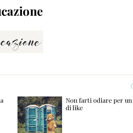
cazione
ra
Non farti odiare per u
di like