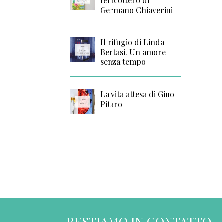
fenicottero di
Germano Chiaverini
Il rifugio di Linda
Bertasi. Un amore
senza tempo
La vita attesa di Gino
Pitaro
RESTIAMO IN CONTATTO