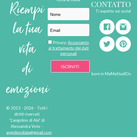
Riempi
CONTATTO
Ti aspetto sui social
la tua
vita
Privacy:
Acconsento
al trattamento dei dati
personali
di
born in
MaMaStudiOs
emozioni
© 2013 - 2026 - Tutti i
diritti riservati
"L'angolino di Ale" di
Alessandra Voto -
angolinodiale@gmail.com