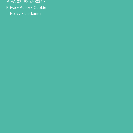
P.IVA 02592570036 -
Privacy Policy
-
Cookie
Policy
-
Disclaimer