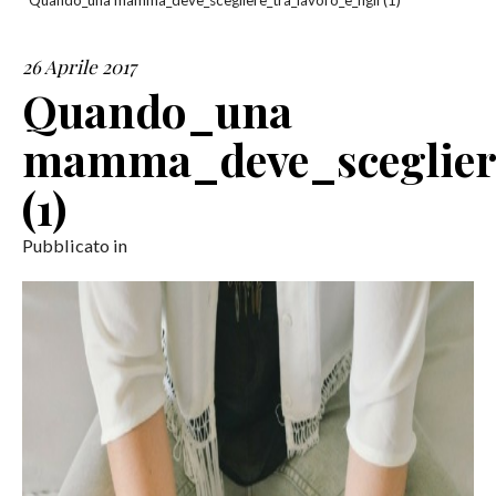
Quando_una mamma_deve_scegliere_tra_lavoro_e_figli (1)
SERVIZI
26 Aprile 2017
Quando_una
COLLABORAZIONI
mamma_deve_scegliere
CONTATTI
(1)
Pubblicato in