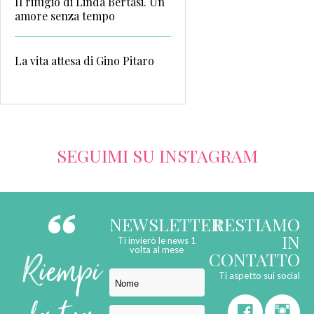
Il rifugio di Linda Bertasi. Un
amore senza tempo
La vita attesa di Gino Pitaro
SEGUIMI SU INSTAGRAM
NEWSLETTER
RESTIAMO
IN
Ti invierò le news 1
Riempi
volta al mese
CONTATTO
Ti aspetto sui social