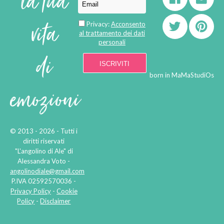
la tua
vita
Privacy:
Acconsento
al trattamento dei dati
personali
di
born in
MaMaStudiOs
emozioni
© 2013 - 2026 - Tutti i
diritti riservati
"L'angolino di Ale" di
Alessandra Voto -
angolinodiale@gmail.com
P.IVA 02592570036 -
Privacy Policy
-
Cookie
Policy
-
Disclaimer