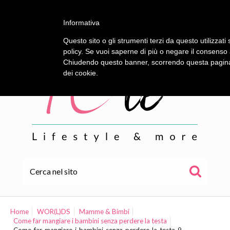
Informativa
Questo sito o gli strumenti terzi da questo utilizzati 
policy. Se vuoi saperne di più o negare il consenso a
Chiudendo questo banner, scorrendo questa pagina, 
dei cookie.
HOME
ALE
Home
WOR(L)DS
Mamme & Bimbi
Come far mangiare i bambini senza perdere la testa
WOR(L)DS