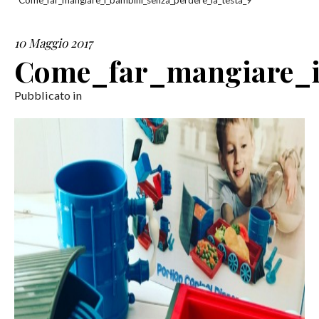
Come_far_mangiare_i_bambini_senza_perdere_la_testa_9
SERVIZI
10 Maggio 2017
Come_far_mangiare_i
COLLABORAZIONI
Pubblicato in
CONTATTI