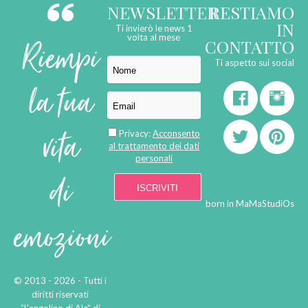
NEWSLETTER
RESTIAMO
IN
Ti invierò le news 1
Riempi
volta al mese
CONTATTO
Ti aspetto sui social
la tua
vita
Privacy:
Acconsento
al trattamento dei dati
personali
di
born in
MaMaStudiOs
emozioni
© 2013 - 2026 - Tutti i
diritti riservati
"L'angolino di Ale" di