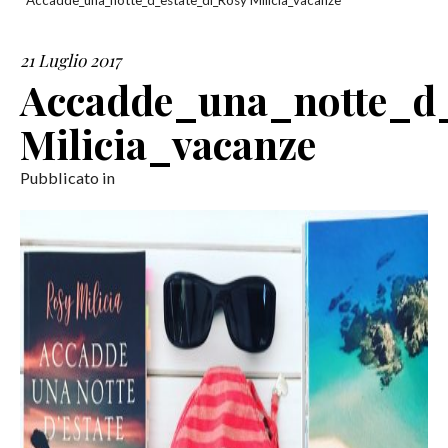
Accadde_una_notte_d_estate_di_Rosy Milicia_vacanze
SERVIZI
21 Luglio 2017
Accadde_una_notte_d_
COLLABORAZIONI
Milicia_vacanze
CONTATTI
Pubblicato in