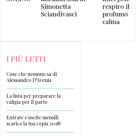
ta
respiro il
#9
asci
profumo della
calma
I PIÙ LETTI
Cose che nessuno sa di
Alessandro D’Avenia
La lista per preparare la
valigia per il parto
Entrate e uscite mensili:
scarica la tua copia 2018!