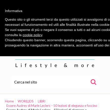
Informativa
Questo sito o gli strumenti terzi da questo utilizzati si avvalgono di 
necessari al funzionamento ed utili alle finalità illustrate nella cookie
Se vuoi saperne di più o negare il consenso a tutti o ad alcuni cooki
consulta la
cookie policy
.
Chiudendo questo banner, scorrendo questa pagina, cliccando su un
proseguendo la navigazione in altra maniera, acconsenti all’uso dei
HOME
ALE
Home
WOR(L)DS
LIBRI
Essere Audrey di Marie Leclerc - 50 lezioni di eleganza e fascino
WOR(L)DS