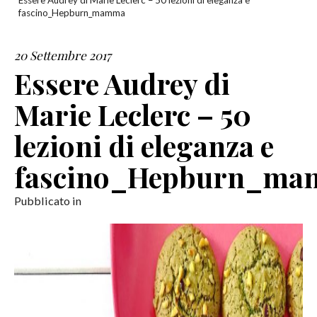
Essere Audrey di Marie Leclerc – 50 lezioni di eleganza e
fascino_Hepburn_mamma
SERVIZI
20 Settembre 2017
COLLABORAZIONI
Essere Audrey di
CONTATTI
Marie Leclerc – 50
lezioni di eleganza e
fascino_Hepburn_m
Pubblicato in