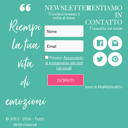
NEWSLETTER
RESTIAMO
IN
Ti invierò le news 1
Riempi
volta al mese
CONTATTO
Ti aspetto sui social
la tua
vita
Privacy:
Acconsento
al trattamento dei dati
personali
di
born in
MaMaStudiOs
emozioni
© 2013 - 2026 - Tutti i
diritti riservati