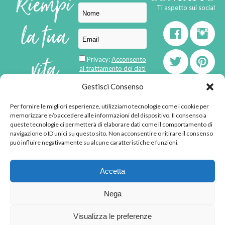
Riempi
Ti aspetto sui social
la tua
vita
Privacy:
Acconsento
al trattamento dei dati
personali
di
Gestisci Consenso
Per fornire le migliori esperienze, utilizziamo tecnologie come i cookie per
born in
MaMaStudiOs
memorizzare e/o accedere alle informazioni del dispositivo. Il consenso a
emozioni
queste tecnologie ci permetterà di elaborare dati come il comportamento di
navigazione o ID unici su questo sito. Non acconsentire o ritirare il consenso
può influire negativamente su alcune caratteristiche e funzioni.
© 2013 - 2026 - Tutti i
Accetta
diritti riservati
"L'angolino di Ale" di
Nega
Alessandra Voto -
angolinodiale@gmail.com
Visualizza le preferenze
P.IVA 02592570036 -