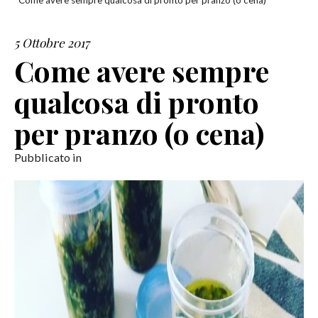
Come avere sempre qualcosa di pronto per pranzo (o cena)
SERVIZI
5 Ottobre 2017
Come avere sempre
COLLABORAZIONI
qualcosa di pronto
CONTATTI
per pranzo (o cena)
Pubblicato in