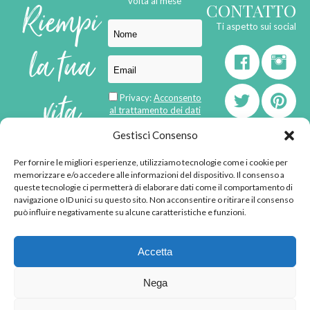
Riempi
volta al mese
CONTATTO
Ti aspetto sui social
la tua
vita
Privacy:
Acconsento
al trattamento dei dati
personali
di
Gestisci Consenso
Per fornire le migliori esperienze, utilizziamo tecnologie come i cookie per
born in
MaMaStudiOs
memorizzare e/o accedere alle informazioni del dispositivo. Il consenso a
emozioni
queste tecnologie ci permetterà di elaborare dati come il comportamento di
navigazione o ID unici su questo sito. Non acconsentire o ritirare il consenso
può influire negativamente su alcune caratteristiche e funzioni.
© 2013 - 2026 - Tutti i
Accetta
diritti riservati
"L'angolino di Ale" di
Nega
Alessandra Voto -
angolinodiale@gmail.com