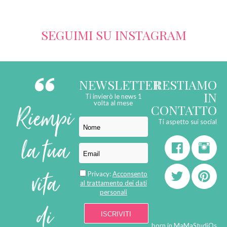
SEGUIMI SU INSTAGRAM
NEWSLETTER
RESTIAMO
IN
Ti invierò le news 1
Riempi
volta al mese
CONTATTO
Ti aspetto sui social
la tua
vita
Privacy:
Acconsento
al trattamento dei dati
personali
di
born in
MaMaStudiOs