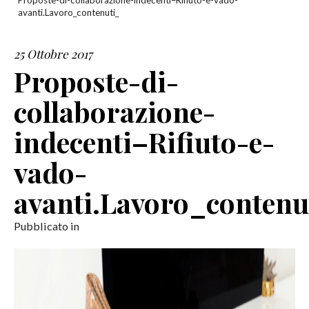
Proposte-di-collaborazione-indecenti–Rifiuto-e-vado-
avanti.Lavoro_contenuti_
SERVIZI
25 Ottobre 2017
COLLABORAZIONI
Proposte-di-
CONTATTI
collaborazione-
indecenti–Rifiuto-e-
vado-
avanti.Lavoro_contenu
Pubblicato in