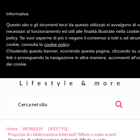
Informativa
Questo sito o gli strumenti terzi da questo utilizzati si avvalgono di 
necessari al funzionamento ed utili alle finalità illustrate nella cookie
policy. Se vuoi saperne di più o negare il consenso a tutti o ad alcun
cookie, consulta la
cookie policy
.
Chiudendo questo banner, scorrendo questa pagina, cliccando su 
link o proseguendo la navigazione in altra maniera, acconsenti all’u
dei cookie.
HOME
ALE
Home
WOR(L)DS
LIFESTYLE
Proposte di collaborazione indecenti? Rifiuto e vado avanti
WOR(L)DS