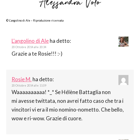
© L’angolino di Ale – Riproduzione riservata
L'angolino di Ale
ha detto:
20 Ottobre 2014 alle 20:34
Grazie a te Rosie!!! :-)
Rosie M.
ha detto:
20 Ottobre 2014 alle 11:09
Waaaaaaaaaa! *_* Se Hélène Battaglia non
mi avesse twittata, non avrei fatto caso che tra i
vincitori vi era il mio nomino-nometto. Che bello,
wow e ri-wow. Grazie di cuore.