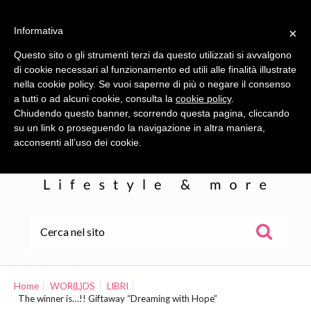
Informativa
×
Questo sito o gli strumenti terzi da questo utilizzati si avvalgono
di cookie necessari al funzionamento ed utili alle finalità illustrate
nella cookie policy. Se vuoi saperne di più o negare il consenso
a tutti o ad alcuni cookie, consulta la
cookie policy
.
Chiudendo questo banner, scorrendo questa pagina, cliccando
su un link o proseguendo la navigazione in altra maniera,
acconsenti all’uso dei cookie.
HOME
ALE
Home
WOR(L)DS
LIBRI
The winner is…!! Giftaway “Dreaming with Hope”
WOR(L)DS