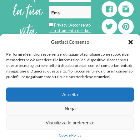
la tua
vita
Privacy:
Acconsento
al trattamento dei dati
personali
di
Gestisci Consenso
Per fornire le migliori esperienze, utilizziamo tecnologie come i cookie per
born in
MaMaStudiOs
memorizzare e/o accedere alle informazioni del dispositivo. Il consenso a
emozioni
queste tecnologie ci permetterà di elaborare dati come il comportamento di
navigazione o ID unici su questo sito. Non acconsentire o ritirare il consenso
può influire negativamente su alcune caratteristiche e funzioni.
© 2013 - 2026 - Tutti i
Accetta
diritti riservati
"L'angolino di Ale" di
Nega
Alessandra Voto -
angolinodiale@gmail.com
Visualizza le preferenze
P.IVA 02592570036 -
Privacy Policy
-
Cookie
Cookie Policy
Policy
-
Disclaimer