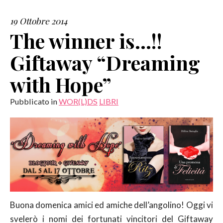
19 Ottobre 2014
SERVIZI
The winner is…!!
COLLABORAZIONI
Giftaway “Dreaming
CONTATTI
with Hope”
Pubblicato in
WOR(L)DS
LIBRI
Buona domenica amici ed amiche dell’angolino! Oggi vi
svelerò i nomi dei fortunati vincitori del Giftaway