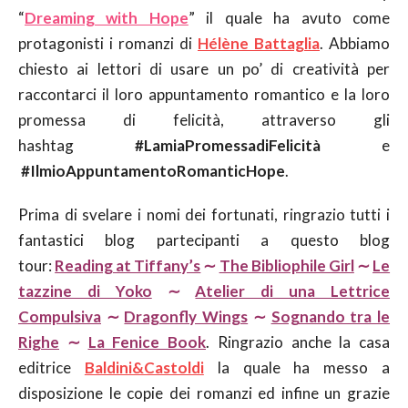
“
Dreaming with Hope
” il quale ha avuto come
protagonisti i romanzi di
Hélène Battaglia
. Abbiamo
chiesto ai lettori di usare un po’ di creatività per
raccontarci il loro appuntamento romantico e la loro
promessa di felicità, attraverso gli
hashtag
#LamiaPromessadiFelicità
e
#IlmioAppuntamentoRomanticHope
.
Prima di svelare i nomi dei fortunati, ringrazio tutti i
fantastici blog partecipanti a questo blog
tour:
Reading at Tiffany’s
∼
The Bibliophile Girl
∼
Le
tazzine di Yoko
∼
Atelier di una Lettrice
Compulsiva
∼
Dragonfly Wings
∼
Sognando tra le
Righe
∼
La Fenice Book
. Ringrazio anche la casa
editrice
Baldini&Castoldi
la quale ha messo a
disposizione le copie dei romanzi ed infine un grazie