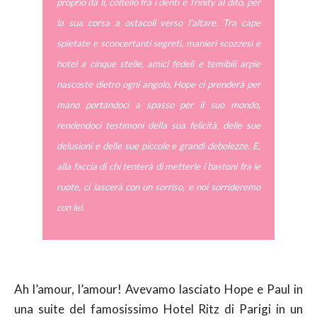
proprio da lì, coltello fra i denti e Trinity al dito, per
la sua corsa a ostacoli verso l’altare. Tra cape
spietate e sconcertanti segreti, manieri scozzesi e
hotel a cinque stelle, amici fedeli e temibili arpie
nascoste dietro ogni angolo, Hope ci prenderà per
mano portandoci a spasso per il suo mondo,
rendendoci testimoni della sua felicità, delle sue
delusioni e delle sue piccole e grandi debolezze. E,
alla faccia di chi tenterà di metterle i bastoni fra le
ruote, ci lascerà con un sorriso, e noi sorrideremo
con lei.
Ah l’amour, l’amour! Avevamo lasciato Hope e Paul in
una suite del famosissimo Hotel Ritz di Parigi in un