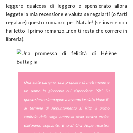
leggere qualcosa di leggero e spensierato allora
leggete la mia recensione e valuta se regalarti (o farti
regalare) questo romanzo per Natale! (se invece non
hai letto il primo romanzo…non ti resta che correre in
libreria).
Una suite parigina, una proposta di matrimonio e
un uomo in ginocchio cui rispondere: “Sì!” Su
questo fermo immagine avevamo lasciato Hope B.
al termine di Appuntamento al Ritz, il primo
capitolo della saga amorosa della nostra eroina
dall’animo sognante. E ora? Ora Hope ripartirà