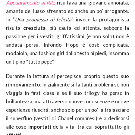
Appuntamento al Ritz
risultava una giovane annoiata,
amante del lusso sfrenato ed anche un po’ arrogante.
In “
Una promessa di felicità
” invece la protagonista
risulta
cresciuta
, più cauta ed attenta, sebbene la
passione per i vestiti griffatissimi (e non solo) non è
andata persa. Infondo Hope è così: complicata,
modaiola, una fashion girl dalla testa ai piedi, insomma
un tipino “tutto pepe”.
Durante la lettura si percepisce proprio questo suo
rinnovamento
: inizialmente si fa tanti problemi se non
viaggia in first class e se il suo trilogy ha perso in
brillantezza, ma attraverso nuove conoscenze e nuove
esperienze riuscirà, anche solo per un po’, a tralasciare
il superfluo (vestiti di Chanel compresi) e a dedicarsi
alle cose
importati
della vita, tra cui soprattutto gli