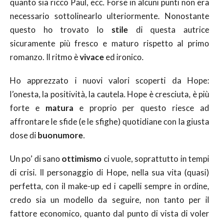
quanto sia ricco Paul, ecc. Forse in alcuni punti non era
necessario sottolinearlo ulteriormente. Nonostante
questo ho trovato lo
stile
di questa autrice
sicuramente più fresco e maturo rispetto al primo
romanzo. Il ritmo è
vivace
ed ironico.
Ho apprezzato i nuovi valori scoperti da Hope:
l’onesta, la positività, la cautela. Hope è cresciuta, è più
forte e
matura
e proprio per questo riesce ad
affrontare le sfide (e le sfighe) quotidiane con la giusta
dose di
buonumore
.
Un po’ di sano
ottimismo
ci vuole, soprattutto in tempi
di crisi. Il personaggio di Hope, nella sua vita (quasi)
perfetta, con il make-up ed i capelli sempre in ordine,
credo sia un modello da seguire, non tanto per il
fattore economico, quanto dal punto di vista di voler