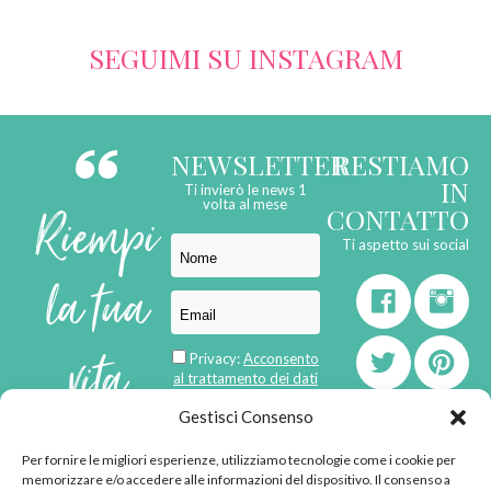
SEGUIMI SU INSTAGRAM
NEWSLETTER
RESTIAMO
IN
Ti invierò le news 1
Riempi
volta al mese
CONTATTO
Ti aspetto sui social
la tua
vita
Privacy:
Acconsento
al trattamento dei dati
personali
di
Gestisci Consenso
Per fornire le migliori esperienze, utilizziamo tecnologie come i cookie per
born in
MaMaStudiOs
memorizzare e/o accedere alle informazioni del dispositivo. Il consenso a