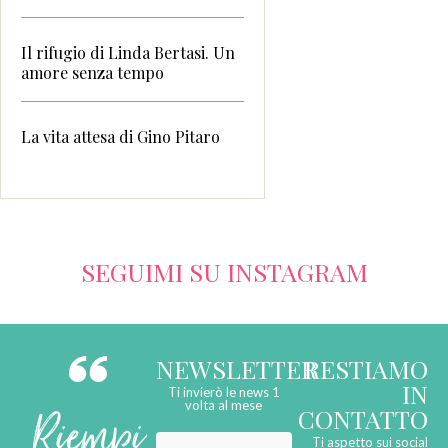
Il rifugio di Linda Bertasi. Un
amore senza tempo
La vita attesa di Gino Pitaro
SEGUIMI SU INSTAGRAM
NEWSLETTER
RESTIAMO
IN
Ti invierò le news 1
Riempi
volta al mese
CONTATTO
Ti aspetto sui social