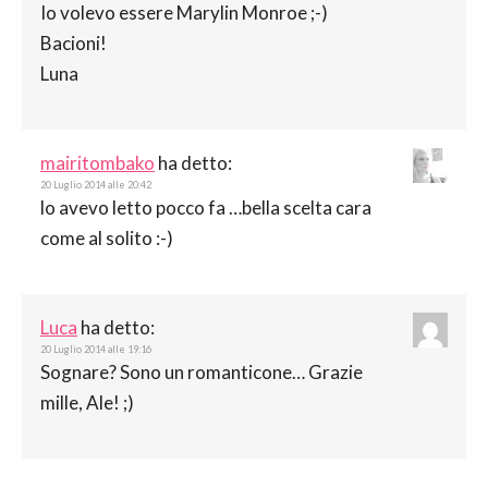
Io volevo essere Marylin Monroe ;-)
Bacioni!
Luna
mairitombako
ha detto:
20 Luglio 2014 alle 20:42
lo avevo letto pocco fa …bella scelta cara
come al solito :-)
Luca
ha detto:
20 Luglio 2014 alle 19:16
Sognare? Sono un romanticone… Grazie
mille, Ale! ;)