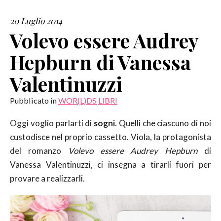
20 Luglio 2014
SERVIZI
Volevo essere Audrey
COLLABORAZIONI
Hepburn di Vanessa
CONTATTI
Valentinuzzi
Pubblicato in
WOR(L)DS
LIBRI
Oggi voglio parlarti di
sogni
. Quelli che ciascuno di noi
custodisce nel proprio cassetto. Viola, la protagonista
del romanzo
Volevo essere Audrey Hepburn
di
Vanessa Valentinuzzi, ci insegna a tirarli fuori per
provare a realizzarli.