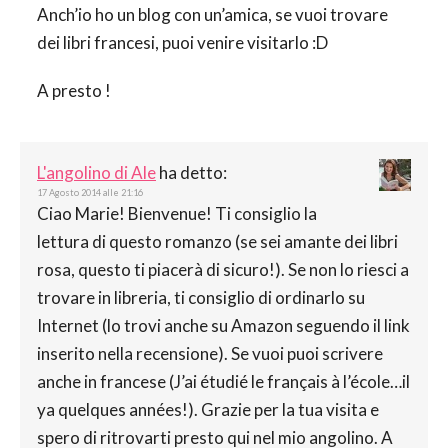
Anch’io ho un blog con un’amica, se vuoi trovare
dei libri francesi, puoi venire visitarlo :D
A presto !
L'angolino di Ale
ha detto:
17 Agosto 2014 alle 21:16
Ciao Marie! Bienvenue! Ti consiglio la
lettura di questo romanzo (se sei amante dei libri
rosa, questo ti piacerà di sicuro!). Se non lo riesci a
trovare in libreria, ti consiglio di ordinarlo su
Internet (lo trovi anche su Amazon seguendo il link
inserito nella recensione). Se vuoi puoi scrivere
anche in francese (J’ai étudié le français à l’école…il
ya quelques années!). Grazie per la tua visita e
spero di ritrovarti presto qui nel mio angolino. A