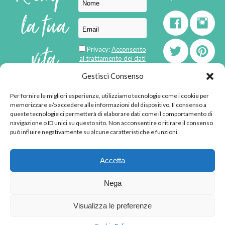
la tua
vita
Privacy:
Acconsento
al trattamento dei dati
personali
di
Gestisci Consenso
Per fornire le migliori esperienze, utilizziamo tecnologie come i cookie per
born in
MaMaStudiOs
memorizzare e/o accedere alle informazioni del dispositivo. Il consenso a
emozioni
queste tecnologie ci permetterà di elaborare dati come il comportamento di
navigazione o ID unici su questo sito. Non acconsentire o ritirare il consenso
può influire negativamente su alcune caratteristiche e funzioni.
© 2013 - 2026 - Tutti i
Accetta
diritti riservati
"L'angolino di Ale" di
Nega
Alessandra Voto -
angolinodiale@gmail.com
Visualizza le preferenze
P.IVA 02592570036 -
Privacy Policy
-
Cookie