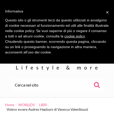
Informativa
×
Questo sito o gli strumenti terzi da questo utilizzati si avvalgono
di cookie necessari al funzionamento ed utili alle finalità illustrate
nella cookie policy. Se vuoi saperne di più o negare il consenso
a tutti o ad alcuni cookie, consulta la
cookie policy
.
Chiudendo questo banner, scorrendo questa pagina, cliccando
su un link o proseguendo la navigazione in altra maniera,
acconsenti all’uso dei cookie.
HOME
ALE
Home
WOR(L)DS
LIBRI
Volevo essere Audrey Hepburn di Vanessa Valentinuzzi
WOR(L)DS