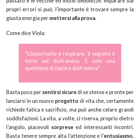
passato e le vecchie ed inutili debolezze. Imparare dai
propri errori si può, l’importante è trovare sempre la
giusta energia per
mettersi alla prova
.
Come dice Viola:
“
L’importante è respirare. Il segreto è
tutto nel diaframma. È solo una
questione di cipria e diaframma
“
Basta poco per
sentirsi sicure
di se stesse e pronte per
lanciarsi in un nuovo
progetto
di vita che, certamente
richiede fatica e sacrificio, ma può anche celare grandi
soddisfazioni. La vita, a volte, ci riserva, proprio dietro
l’angolo, piacevoli
sorprese
ed interessanti incontri.
Basta tenere sempre alta l’attenzione e l’
entusiasmo
,