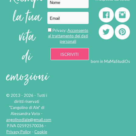
la tua
vita
Privacy:
Acconsento
al trattamento dei dati
personali
di
born in
MaMaStudiOs
emozioni
© 2013 - 2026 - Tutti i
diritti riservati
"L'angolino di Ale" di
Alessandra Voto -
angolinodiale@gmail.com
P.IVA 02592570036 -
Privacy Policy
-
Cookie