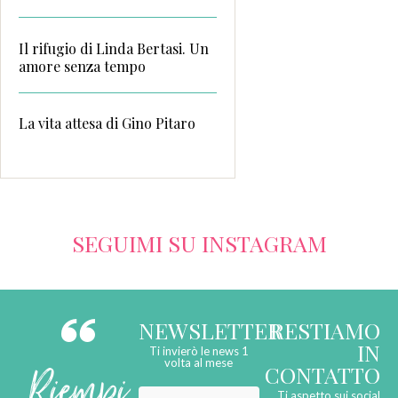
Il rifugio di Linda Bertasi. Un
amore senza tempo
La vita attesa di Gino Pitaro
SEGUIMI SU INSTAGRAM
NEWSLETTER
RESTIAMO
IN
Ti invierò le news 1
Riempi
volta al mese
CONTATTO
Ti aspetto sui social