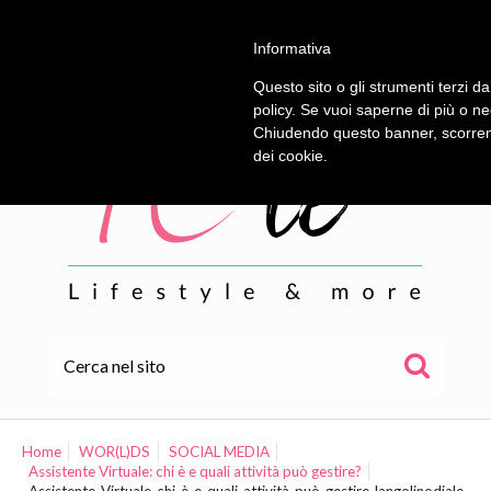
Informativa
Questo sito o gli strumenti terzi da
policy. Se vuoi saperne di più o ne
Chiudendo questo banner, scorrend
dei cookie.
HOME
ALE
Home
WOR(L)DS
SOCIAL MEDIA
Assistente Virtuale: chi è e quali attività può gestire?
WOR(L)DS