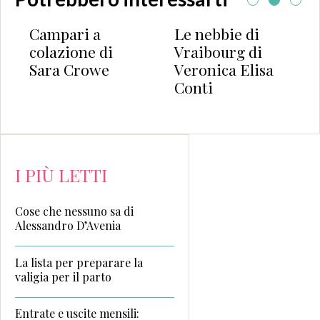
ari a
Le nebbie di
Have Your
ione di
Vraibourg di
Merry Lit
 Crowe
Veronica Elisa
Christma
Conti
I PIÙ LETTI
Cose che nessuno sa di
Alessandro D’Avenia
La lista per preparare la
valigia per il parto
Entrate e uscite mensili: