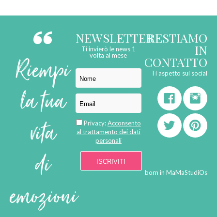
NEWSLETTER
RESTIAMO
IN
Ti invierò le news 1
Riempi
volta al mese
CONTATTO
Ti aspetto sui social
la tua
vita
Privacy:
Acconsento
al trattamento dei dati
personali
di
born in
MaMaStudiOs
emozioni