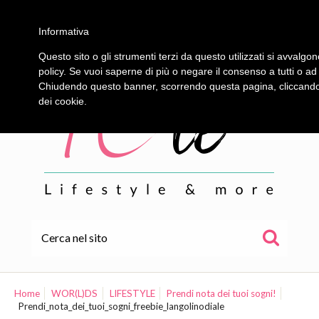
Informativa
Questo sito o gli strumenti terzi da questo utilizzati si avvalgon
policy. Se vuoi saperne di più o negare il consenso a tutti o ad
Chiudendo questo banner, scorrendo questa pagina, cliccando s
dei cookie.
HOME
ALE
Home
WOR(L)DS
LIFESTYLE
Prendi nota dei tuoi sogni!
Prendi_nota_dei_tuoi_sogni_freebie_langolinodiale
WOR(L)DS