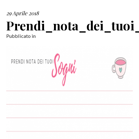
29 Aprile 2018
SERVIZI
Prendi_nota_dei_tuoi_
COLLABORAZIONI
Pubblicato in
CONTATTI