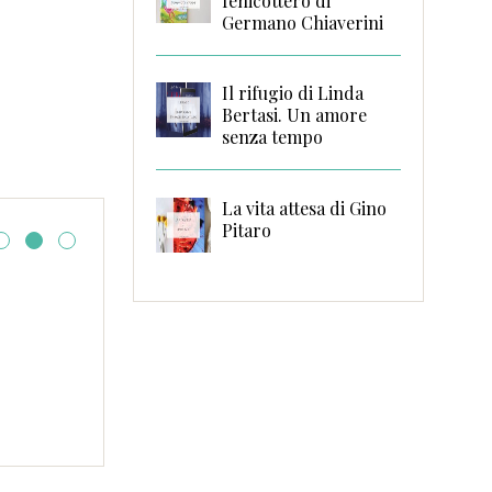
fenicottero di
Germano Chiaverini
Il rifugio di Linda
Bertasi. Un amore
senza tempo
La vita attesa di Gino
Pitaro
Tutto fa branding di Gioia
Gottini