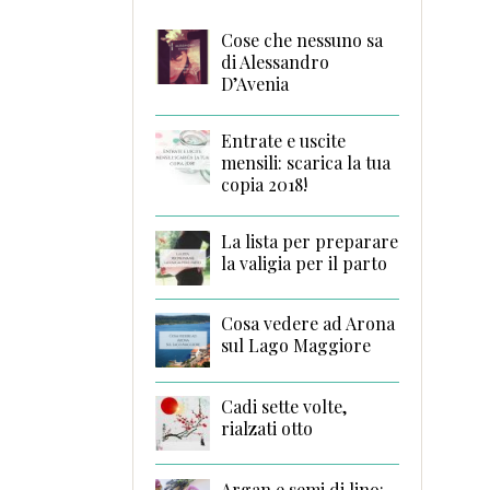
Cose che nessuno sa
di Alessandro
D’Avenia
Entrate e uscite
mensili: scarica la tua
copia 2018!
La lista per preparare
la valigia per il parto
Cosa vedere ad Arona
sul Lago Maggiore
Cadi sette volte,
rialzati otto
Argan e semi di lino: