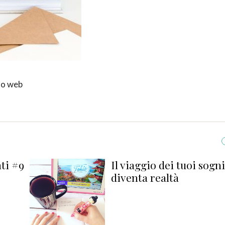
ito web
ti #9
Il viaggio dei tuoi sogn
diventa realtà