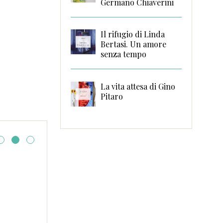
Germano Chiaverini
Il rifugio di Linda
Bertasi. Un amore
senza tempo
La vita attesa di Gino
Pitaro
i
La ragazza del 6E di A