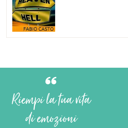
Riempi la tua vita
di emozioni