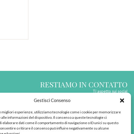
RESTIAMO IN CONTATTO
Ti aspetto sui social
Gestisci Consenso
le migliori esperienze, utilizziamo tecnologie come i cookie per memorizzare
alle informazioni del dispositivo. Il consenso a queste tecnologie ci
i elaborare dati come il comportamento di navigazione o ID unici su questo
born in
MaMaStudiOs
consentire o ritirare il consenso può influire negativamente su alcune
he e funzioni.