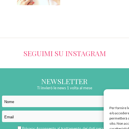
SEGUIMI SU INSTAGRAM
NEWSLETTER
Ti invierò le news 1 volta al mese
Per fornire 
e/o accedere 
permetterà d
sito. Non ac
Privacy:
Acconsento al trattamento dei dati personali
caratteristic