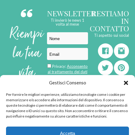
NEWSLETTER
RESTIAMO
IN
Ti invierò le news 1
Riempi
volta al mese
CONTATTO
Ti aspetto sui social
la tua
vita
Privacy:
Acconsento
al trattamento dei dati
personali
di
Gestisci Consenso
Per fornire le migliori esperienze, utilizziamo tecnologie come i cookie per
born in
MaMaStudiOs
memorizzare e/o accedere alle informazioni del dispositivo. Il consenso a
emozioni
queste tecnologie ci permetterà di elaborare dati come il comportamento di
navigazione o ID unici su questo sito. Non acconsentire o ritirare il consenso
può influire negativamente su alcune caratteristiche e funzioni.
© 2013 - 2026 - Tutti i
Accetta