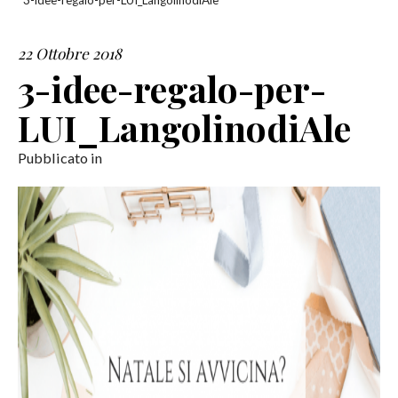
3-idee-regalo-per-LUI_LangolinodiAle
SERVIZI
22 Ottobre 2018
3-idee-regalo-per-
COLLABORAZIONI
LUI_LangolinodiAle
CONTATTI
Pubblicato in