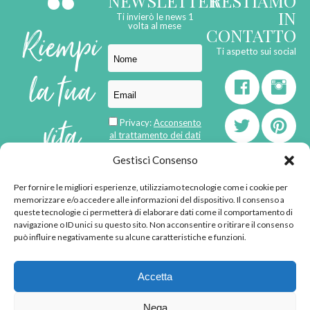
NEWSLETTER
RESTIAMO
IN
Ti invierò le news 1
Riempi
volta al mese
CONTATTO
Ti aspetto sui social
la tua
vita
Privacy:
Acconsento
al trattamento dei dati
personali
di
Gestisci Consenso
Per fornire le migliori esperienze, utilizziamo tecnologie come i cookie per
born in
MaMaStudiOs
memorizzare e/o accedere alle informazioni del dispositivo. Il consenso a
emozioni
queste tecnologie ci permetterà di elaborare dati come il comportamento di
navigazione o ID unici su questo sito. Non acconsentire o ritirare il consenso
può influire negativamente su alcune caratteristiche e funzioni.
© 2013 - 2026 - Tutti i
Accetta
diritti riservati
"L'angolino di Ale" di
Nega