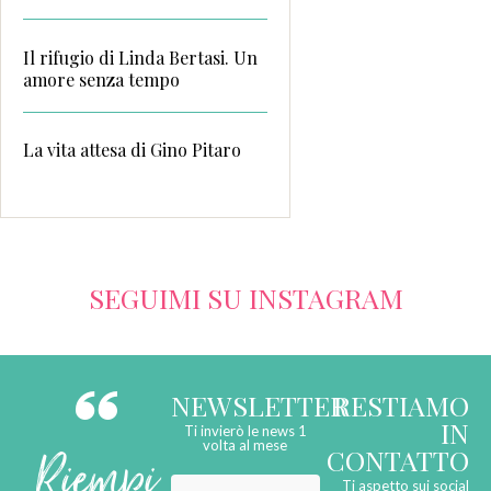
Il rifugio di Linda Bertasi. Un
amore senza tempo
La vita attesa di Gino Pitaro
SEGUIMI SU INSTAGRAM
NEWSLETTER
RESTIAMO
IN
Ti invierò le news 1
Riempi
volta al mese
CONTATTO
Ti aspetto sui social