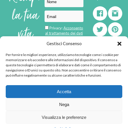
la tua
vita
Privacy:
Acconsento
al trattamento dei dati
personali
di
Gestisci Consenso
Per fornire le migliori esperienze, utilizziamo tecnologie come i cookie per
born in
MaMaStudiOs
memorizzare e/o accedere alle informazioni del dispositivo. Il consenso a
emozioni
queste tecnologie ci permetterà di elaborare dati come il comportamento di
navigazione o ID unici su questo sito. Non acconsentire o ritirare il consenso
può influire negativamente su alcune caratteristiche e funzioni.
© 2013 - 2026 - Tutti i
Accetta
diritti riservati
"L'angolino di Ale" di
Nega
Alessandra Voto -
angolinodiale@gmail.com
Visualizza le preferenze
P.IVA 02592570036 -
Privacy Policy
-
Cookie