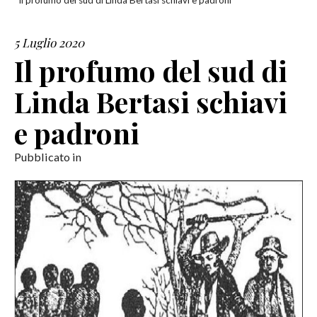
Il profumo del sud di Linda Bertasi schiavi e padroni
SERVIZI
5 Luglio 2020
Il profumo del sud di
COLLABORAZIONI
Linda Bertasi schiavi
CONTATTI
e padroni
Pubblicato in