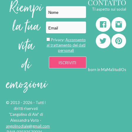
Riempi
CONTATTO
Ti aspetto sui social
la tua
vita
Privacy:
Acconsento
al trattamento dei dati
personali
di
born in
MaMaStudiOs
emozioni
© 2013 - 2026 - Tutti i
diritti riservati
"L'angolino di Ale" di
Alessandra Voto -
angolinodiale@gmail.com
P.IVA 02592570036 -