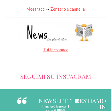
Mostracci
∼
Zenzero e cannella
Tuttacronaca
SEGUIMI SU INSTAGRAM
NEWSLETTER
RESTIAMO
IN
Ti invierò le news 1
volta al mese