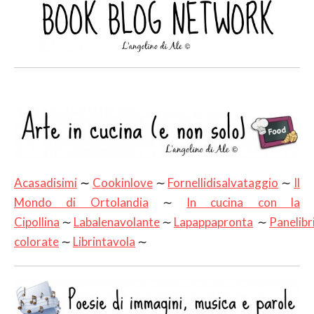
Acasadisimi
∼
Cookinlove
∼
Fornellidisalvataggio
∼
Il
Mondo di Ortolandia
∼
In cucina con la
Cipollina
∼
Labalenavolante
∼
Lapappapronta
∼
Panelibr
colorate
∼
Librintavola
∼