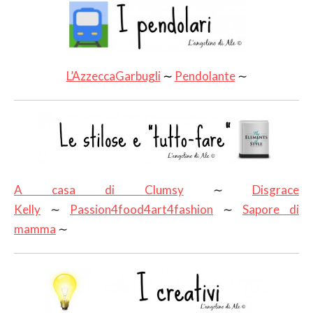
L’AzzeccaGarbugli
∼
Pendolante
∼
A casa di Clumsy
∼
Disgrace
Kelly
∼
Passion4food4art4fashion
∼
Sapore di
mamma
∼