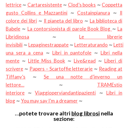
lettrice
∼
Cartaresistente
∼
Clod’s books
∼
Coppetta
gusto Collins e Mazzantini
∼
Costainpianura
∼
Il
colore dei libri
∼
Il pianeta del libro
∼
La biblioteca di
Babele
∼
La contorsionista di parole Book Blog
∼
La
Libridinosa
∼
Le librerie
invisibili
∼
Lepaginestrappate
∼
Letteraturando
∼
Letti
una sera a cena
∼
Libri in pantofole
∼
Libri nella
mente
∼
Little Miss Book
∼
Live&read
∼
Liberi di
scrivere
∼
Papers – Scartoffie letterarie
∼
Reading at
Tiffany’s
∼
Se una notte d’inverno un
lettore…
∼
TRAMEstio
interiore
∼
Viaggioperviandantipazienti
∼
Libri in
blog
∼
You may say I’m a dreamer
∼
…potete trovare altri
blog librosi
nella
sezione: