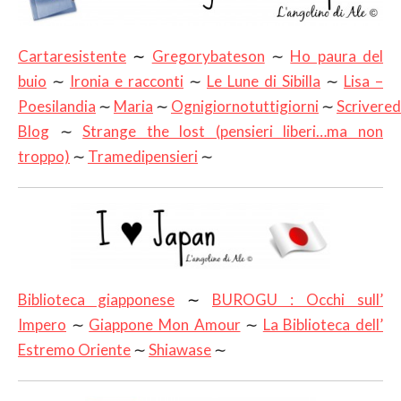
Cartaresistente
∼
Gregorybateson
∼
Ho paura del
buio
∼
Ironia e racconti
∼
Le Lune di Sibilla
∼
Lisa –
Poesilandia
∼
Maria
∼
Ognigiornotuttigiorni
∼
Scrivered
Blog
∼
Strange the lost (pensieri liberi…ma non
troppo)
∼
Tramedipensieri
∼
Biblioteca giapponese
∼
BUROGU : Occhi sull’
Impero
∼
Giappone Mon Amour
∼
La Biblioteca dell’
Estremo Oriente
∼
Shiawase
∼