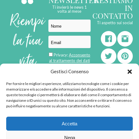
IN
Ti invierò le news 1
Riempi
volta al mese
CONTATTO
Ti aspetto sui social
la tua
vita
Privacy:
Acconsento
al trattamento dei dati
personali
di
Gestisci Consenso
Per fornire le migliori esperienze, utilizziamo tecnologie come i cookie per
born in
MaMaStudiOs
memorizzare e/o accedere alle informazioni del dispositivo. Il consenso a
emozioni
queste tecnologie ci permetterà di elaborare dati come il comportamento di
navigazione o ID unici su questo sito. Non acconsentire o ritirare il consenso
può influire negativamente su alcune caratteristiche e funzioni.
© 2013 - 2026 - Tutti i
Accetta
diritti riservati
"L'angolino di Ale" di
Nega