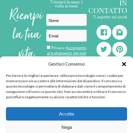
IN
Ti invierò le news 1
Riempi
volta al mese
CONTATTO
Ti aspetto sui social
la tua
vita
Privacy:
Acconsento
al trattamento dei dati
personali
di
Gestisci Consenso
Per fornire le migliori esperienze, utilizziamo tecnologie come i cookie per
born in
MaMaStudiOs
memorizzare e/o accedere alle informazioni del dispositivo. Il consenso a
emozioni
queste tecnologie ci permetterà di elaborare dati come il comportamento di
navigazione o ID unici su questo sito. Non acconsentire o ritirare il consenso
può influire negativamente su alcune caratteristiche e funzioni.
© 2013 - 2026 - Tutti i
Accetta
diritti riservati
"L'angolino di Ale" di
Nega
Alessandra Voto -