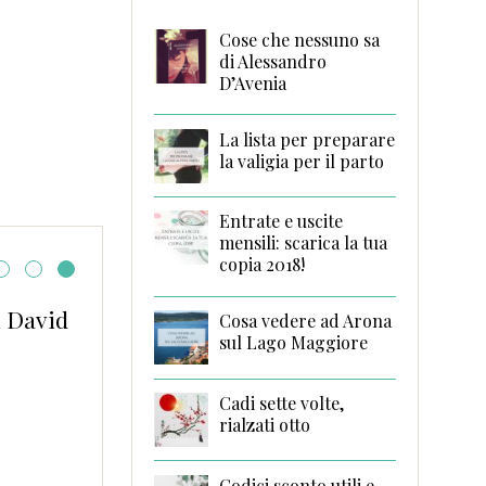
Cose che nessuno sa
di Alessandro
D’Avenia
La lista per preparare
la valigia per il parto
Entrate e uscite
mensili: scarica la tua
copia 2018!
i David
Pronti per iniziare as
Cosa vedere ad Arona
scuola? Prepariamoci
sul Lago Maggiore
etichettando tutto con
Fernand
Cadi sette volte,
rialzati otto
Codici sconto utili e