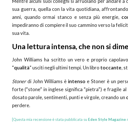
Mentre alcuni suoi colleghi si arruolano per andare a
sua guerra, quella con la vita quotidiana, affrontando 
anni, quando ormai stanco e senza più energie,
co
impediranno di compiere il suo cammino verso la felicit
sua vita.
Una lettura intensa, che non si dim
John Williams ha scritto un vero e proprio capolavoro
“
qualità
” usciti negli ultimi tempi. Un libro
toccante
, s
Stoner
di John Williams è
intenso
e Stoner è un perso
forte (“stone” in inglese significa “pietra”) e fragi
dosato parole, sentimenti, punti e virgole, creando un
perdere.
[Questa mia recensione è stata pubblicata su
Eden Style Magazine
n