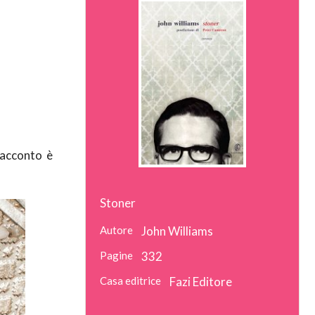
 racconto è
Stoner
Autore
John Williams
Pagine
332
Casa editrice
Fazi Editore