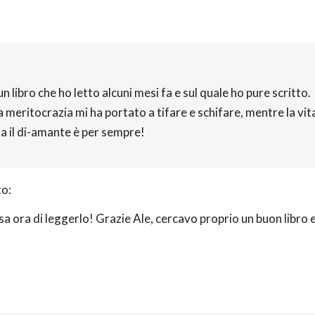
ibro che ho letto alcuni mesi fa e sul quale ho pure scritto.
la meritocrazia mi ha portato a tifare e schifare, mentre la vit
a il di-amante è per sempre!
to:
a ora di leggerlo! Grazie Ale, cercavo proprio un buon libro 