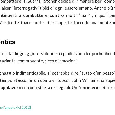
 combattere la Guerra , Stoner decide di rimanere per “comb
alcuni interrogativi tipici di ogni essere umano. Anche più 
ntinuerà a combattere contro molti “mali”
, i quali pe
à e di effettuare molte altre scoperte, facendo finalmente o
entica
, dal linguaggio e stile ineccepibili. Uno dei pochi libri 
traziante, commovente, ricco di emozioni.
naggio indimenticabile, si potrebbe dire “tutto d’un pezzo”
le al tempo stesso; è un uomo virtuoso. John Williams ha sap
capolavoro
con uno stile senza eguali. Un
fenomeno lettera
ell’agosto del 2012]