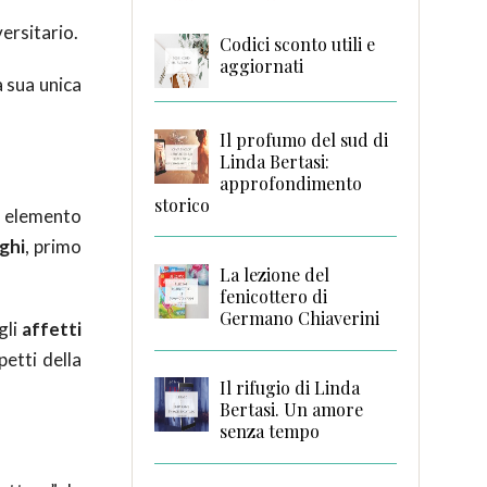
versitario.
Codici sconto utili e
aggiornati
 sua unica
Il profumo del sud di
Linda Bertasi:
approfondimento
storico
un elemento
eghi
, primo
La lezione del
fenicottero di
Germano Chiaverini
gli
affetti
petti della
Il rifugio di Linda
Bertasi. Un amore
senza tempo