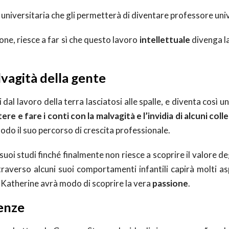
a universitaria che gli permetterà di diventare professore uni
one, riesce a far sì che questo lavoro
intellettuale
divenga la
vagità della gente
dal lavoro della terra lasciatosi alle spalle, e diventa così 
re e fare i conti con la malvagità e l’invidia di alcuni coll
modo il suo percorso di crescita professionale.
suoi studi finché finalmente non riesce a scoprire il valore de
traverso alcuni suoi comportamenti infantili capirà molti as
 Katherine avrà modo di scoprire la vera
passione
.
benze