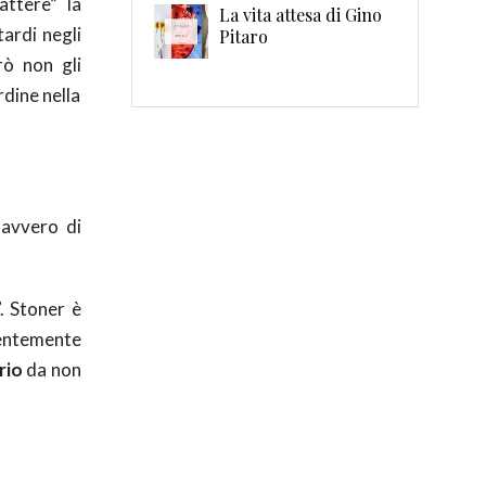
attere” la
La vita attesa di Gino
tardi negli
Pitaro
rò non gli
rdine nella
davvero di
. Stoner è
ientemente
rio
da non