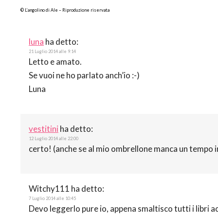
© L’angolino di Ale – Riproduzione riservata
luna
ha detto:
21 Luglio 2014 alle 9:14
Letto e amato.
Se vuoi ne ho parlato anch’io :-)
Luna
vestitini
ha detto:
12 Luglio 2014 alle 22:00
certo! (anche se al mio ombrellone manca un tempo i
Witchy111
ha detto:
7 Luglio 2014 alle 10:45
Devo leggerlo pure io, appena smaltisco tutti i libri 