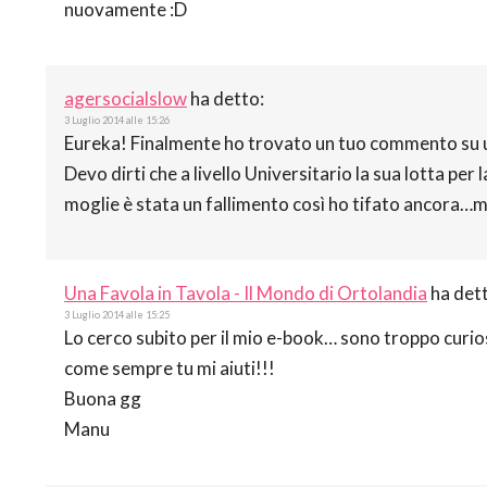
nuovamente :D
agersocialslow
ha detto:
3 Luglio 2014 alle 15:26
Eureka! Finalmente ho trovato un tuo commento su un l
Devo dirti che a livello Universitario la sua lotta per 
moglie è stata un fallimento così ho tifato ancora…m
Una Favola in Tavola - Il Mondo di Ortolandia
ha det
3 Luglio 2014 alle 15:25
Lo cerco subito per il mio e-book… sono troppo curios
come sempre tu mi aiuti!!!
Buona gg
Manu