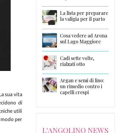
La lista per preparare
la valigia per il parto
Cosa vedere ad Arona
sul Lago Maggiore
Cadi sette volte,
rialzati otto
Argan e semi di lino:
un rimedio contro i
capelli crespi
La sua vita
ecidono di
iche utili
 modo per
L'ANGOLINO NEWS