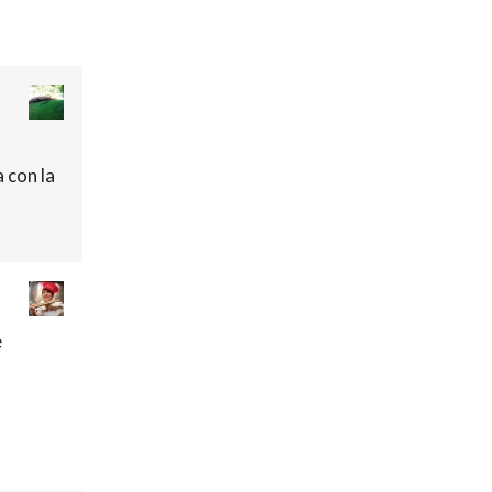
a con la
e