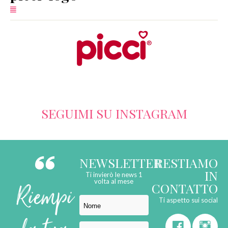
SERVIZI
COLLABORAZIONI
CONTATTI
SEGUIMI SU INSTAGRAM
NEWSLETTER
RESTIAMO
IN
Ti invierò le news 1
Riempi
volta al mese
CONTATTO
Ti aspetto sui social