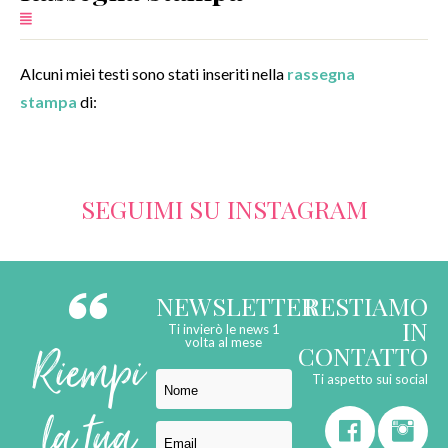
SERVIZI
Alcuni miei testi sono stati inseriti nella
rassegna
COLLABORAZIONI
stampa
di:
CONTATTI
SEGUIMI SU INSTAGRAM
NEWSLETTER
RESTIAMO
IN
Ti invierò le news 1
Riempi
volta al mese
CONTATTO
Ti aspetto sui social
la tua