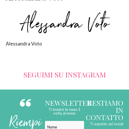
SERVIZI
COLLABORAZIONI
CONTATTI
Alessandra Voto
SEGUIMI SU INSTAGRAM
NEWSLETTER
RESTIAMO
IN
Ti invierò le news 1
Riempi
volta al mese
CONTATTO
Ti aspetto sui social