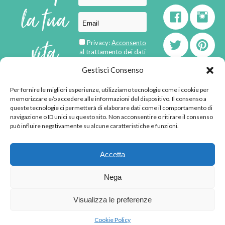
la tua
vita
Privacy:
Acconsento
al trattamento dei dati
personali
di
Gestisci Consenso
Per fornire le migliori esperienze, utilizziamo tecnologie come i cookie per
born in
MaMaStudiOs
memorizzare e/o accedere alle informazioni del dispositivo. Il consenso a
emozioni
queste tecnologie ci permetterà di elaborare dati come il comportamento di
navigazione o ID unici su questo sito. Non acconsentire o ritirare il consenso
può influire negativamente su alcune caratteristiche e funzioni.
© 2013 - 2026 - Tutti i
Accetta
diritti riservati
"L'angolino di Ale" di
Nega
Alessandra Voto -
angolinodiale@gmail.com
Visualizza le preferenze
P.IVA 02592570036 -
Privacy Policy
-
Cookie
Cookie Policy
Policy
-
Disclaimer