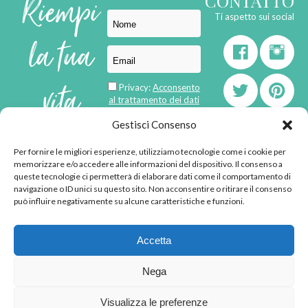
Riempi
CONTATTO
Ti aspetto sui social
la tua
vita
Privacy:
Acconsento
al trattamento dei dati
personali
di
Gestisci Consenso
Per fornire le migliori esperienze, utilizziamo tecnologie come i cookie per
born in
MaMaStudiOs
memorizzare e/o accedere alle informazioni del dispositivo. Il consenso a
emozioni
queste tecnologie ci permetterà di elaborare dati come il comportamento di
navigazione o ID unici su questo sito. Non acconsentire o ritirare il consenso
può influire negativamente su alcune caratteristiche e funzioni.
© 2013 - 2026 - Tutti i
Accetta
diritti riservati
"L'angolino di Ale" di
Nega
Alessandra Voto -
angolinodiale@gmail.com
Visualizza le preferenze
P.IVA 02592570036 -