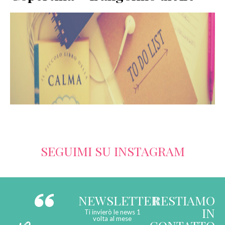
SERVIZI
COLLABORAZIONI
CONTATTI
SEGUIMI SU INSTAGRAM
NEWSLETTER
RESTIAMO
IN
Ti invierò le news 1
volta al mese