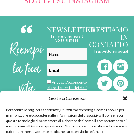
SEGUIMI SU INSTAGRAM
NEWSLETTER
RESTIAMO
IN
Ti invierò le news 1
Riempi
volta al mese
CONTATTO
Ti aspetto sui social
la tua
vita
Privacy:
Acconsento
al trattamento dei dati
personali
di
Gestisci Consenso
Per fornire le migliori esperienze, utilizziamo tecnologie come i cookie per
born in
MaMaStudiOs
memorizzare e/o accedere alle informazioni del dispositivo. Il consenso a
emozioni
queste tecnologie ci permetterà di elaborare dati come il comportamento di
navigazione o ID unici su questo sito. Non acconsentire o ritirare il consenso
può influire negativamente su alcune caratteristiche e funzioni.