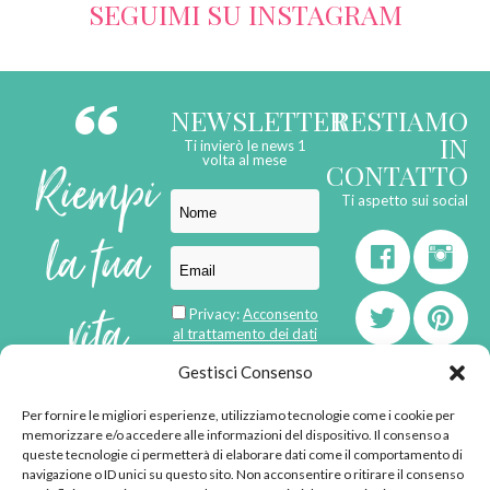
SEGUIMI SU INSTAGRAM
NEWSLETTER
RESTIAMO
IN
Ti invierò le news 1
Riempi
volta al mese
CONTATTO
Ti aspetto sui social
la tua
vita
Privacy:
Acconsento
al trattamento dei dati
personali
di
Gestisci Consenso
Per fornire le migliori esperienze, utilizziamo tecnologie come i cookie per
born in
MaMaStudiOs
memorizzare e/o accedere alle informazioni del dispositivo. Il consenso a
emozioni
queste tecnologie ci permetterà di elaborare dati come il comportamento di
navigazione o ID unici su questo sito. Non acconsentire o ritirare il consenso