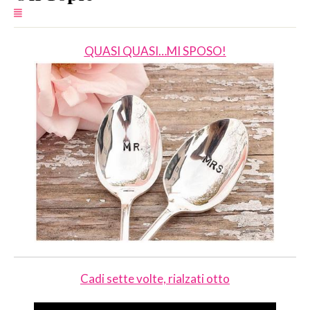
SERVIZI
QUASI QUASI…MI SPOSO!
COLLABORAZIONI
CONTATTI
Cadi sette volte, rialzati otto