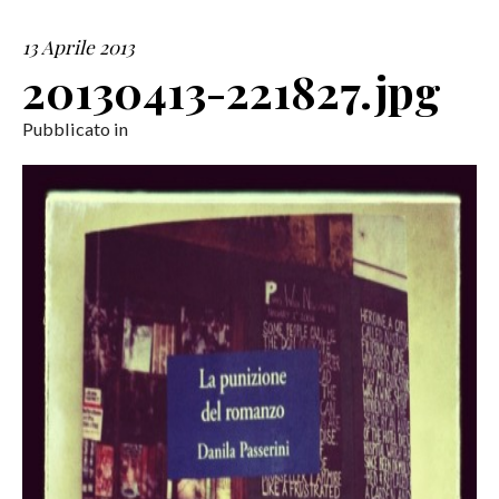
13 Aprile 2013
SERVIZI
20130413-221827.jpg
COLLABORAZIONI
Pubblicato in
CONTATTI